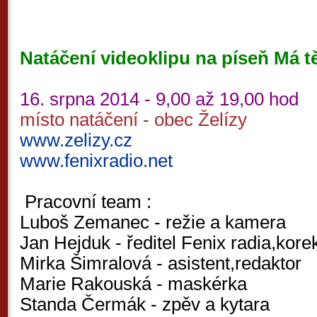
Natáčení videoklipu na píseň Má tě
16. srpna 2014 - 9,00 až 19,00 hod
místo natáčení - obec Želízy
www.zelizy.cz
www.fenixradio.net
Pracovní team :
Luboš Zemanec - režie a kamera
Jan Hejduk - ředitel Fenix radia,kore
Mirka Šimralová - asistent,redaktor
Marie Rakouská - maskérka
Standa Čermák - zpěv a kytara