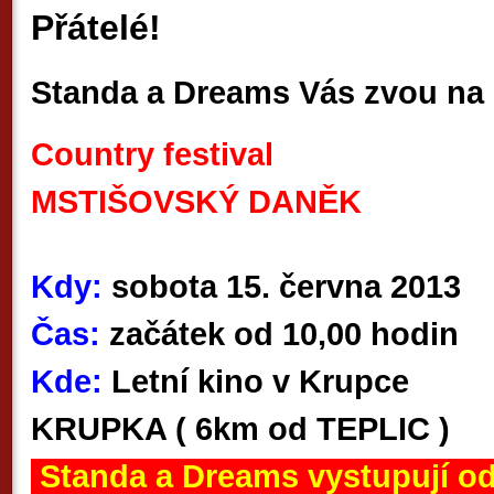
Přátelé!
Standa a Dreams Vás zvou na 
Country festival
MSTIŠOVSKÝ DANĚK
Kdy:
sobota 15. června 2013
Čas:
začátek od 10,00 hodin
Kde:
Letní kino v Krupce
KRUPKA ( 6km od TEPLIC )
Standa a Dreams vystupují od