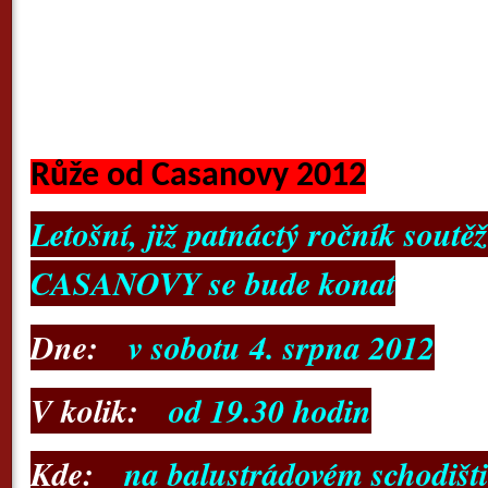
Růže od Casanovy
2012
Letošní, již patnáctý ročník sou
CASANOVY se bude konat
Dne:
v sobotu 4. srpna 2012
V kolik:
od
19.30 hodin
Kde:
na balustrádovém schodišt