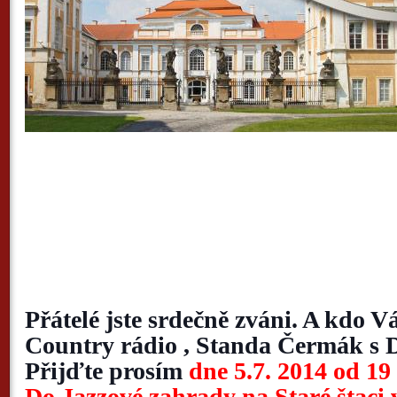
Přátelé jste srdečně zváni. A kdo V
Country rádio , Standa Čermák s 
Přijďte prosím
dne 5.7. 2014 od 19
Do Jazzové zahrady na Staré štaci 