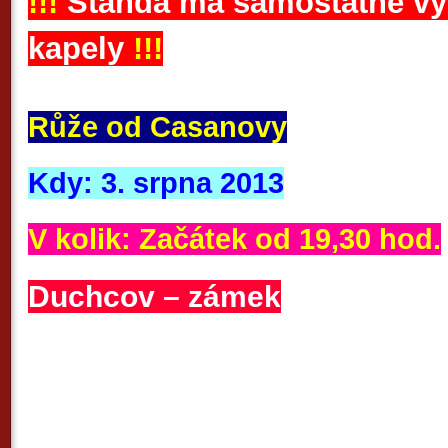
!!!
Standa má samostatné vy
kapely
!!!
Růže od Casanovy
Kdy: 3. srpna 2013
V kolik: Začátek od 19,30 hod.
Duchcov – zámek