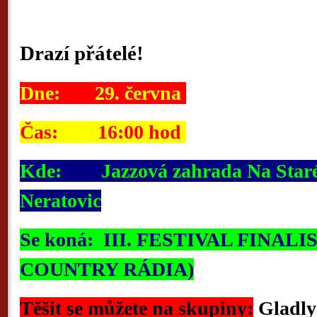
Drazí přátelé!
Dne: 29. června
Čas: 16:00 hod
Kde
: Jazzová zahrada Na Staré š
Neratovic
Se koná: III. FESTIVAL FINALIS
COUNTRY RÁDIA)
Těšit se můžete na skupiny:
Gladl