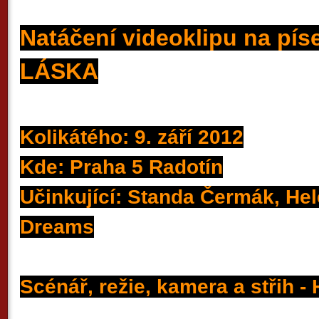
Natáčení videoklipu na pí
LÁSKA
Kolikátého: 9. září 2012
Kde: Praha 5 Radotín
Učinkující: Standa Čermák,
Hel
Dreams
Scénář, režie, kamera a střih 