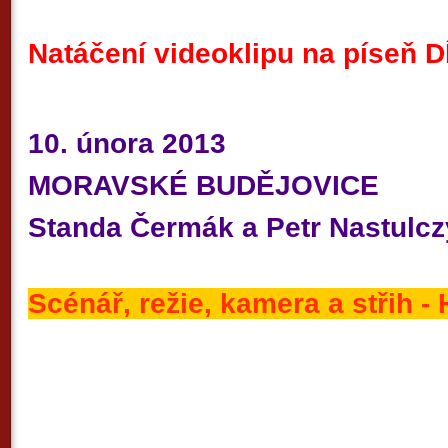
Natáčení videoklipu na píseň 
10. února 2013
MORAVSKÉ BUDĚJOVICE
Standa Čermák a Petr Nastulc
Scénář, režie,
kamera
a střih 