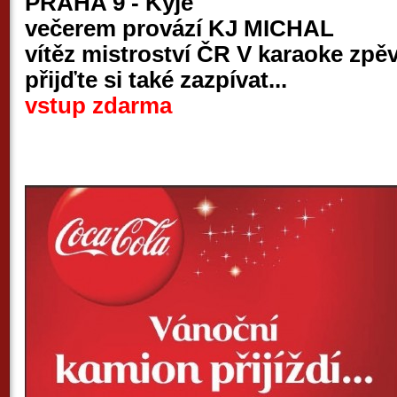
PRAHA 9 - Kyje
večerem provází KJ MICHAL
vítěz mistroství ČR V karaoke zpě
přijďte si také zazpívat...
vstup zdarma