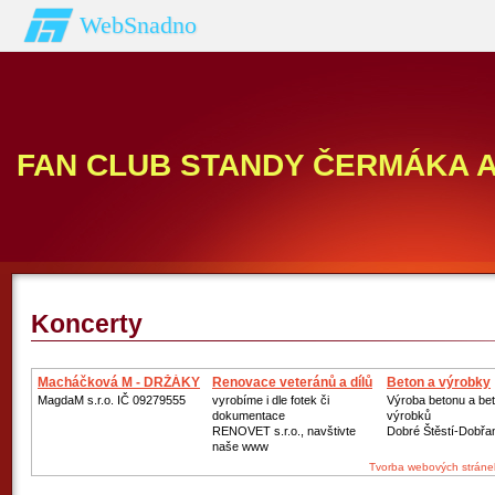
WebSnadno
FAN CLUB STANDY ČERMÁKA 
Koncerty
Macháčková M - DRŽÁKY
Renovace veteránů a dílů
Beton a výrobky
MagdaM s.r.o. IČ 09279555
vyrobíme i dle fotek či
Výroba betonu a be
dokumentace
výrobků
RENOVET s.r.o., navštivte
Dobré Štěstí-Dobřa
naše www
Tvorba webových stráne