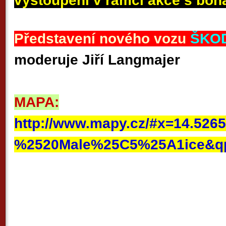
vystoupení v rámci akce s bo
Představení nového vozu
ŠKOD
moderuje Jiří Langmajer
MAPA:
http://www.mapy.cz/#x=14.
%2520Male%25C5%25A1ice&qp=