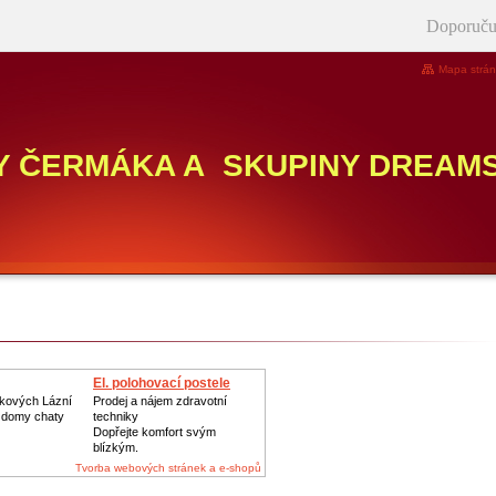
Doporuču
Mapa strá
Y ČERMÁKA A SKUPINY DREAM
El. polohovací postele
škových Lázní
Prodej a nájem zdravotní
í domy chaty
techniky
Dopřejte komfort svým
blízkým.
Tvorba webových stránek a e-shopů