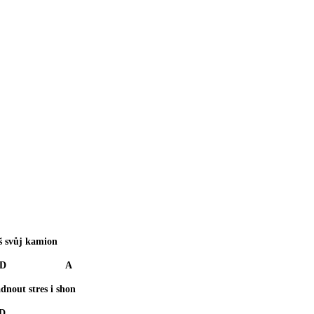
š svůj kamion
 A
nout stres i shon
D