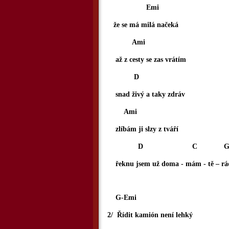
Emi
že se má milá načeká
Ami
až z cesty se zas vrátím
D
snad živý a taky zdráv
Ami
zlíbám ji slzy z tváří
D C 
řeknu jsem už doma - mám - tě – rá
G-Emi
2/ Řídit kamión není lehký