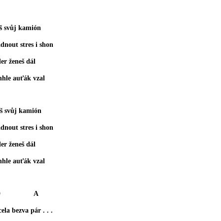
š svůj kamión
nout stres i shon
er ženeš dál
hle auťák vzal
 svůj kamión
nout stres i shon
er ženeš dál
hle auťák vzal
 A
a bezva pár . . .