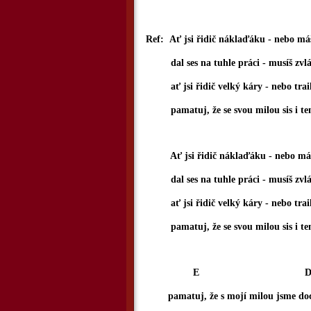
Ref: Ať jsi řidič náklaďáku - nebo má
dal ses na tuhle práci - musíš zvlád
ať jsi řidič velký káry - nebo trail
pamatuj, že se svou milou sis i ten
Ať jsi řidič náklaďáku - nebo máš
dal ses na tuhle práci - musíš zvlád
ať jsi řidič velký káry - nebo trail
pamatuj, že se svou milou sis i ten
E D
pamatuj, že s mojí milou jsme docel