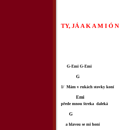
TY, JÁ A K A M I Ó N
G-Emi G-Emi
G
1/ Mám v rukách stovky koní
Emi
přede mnou štreka daleká
G
a hlavou se mi honí