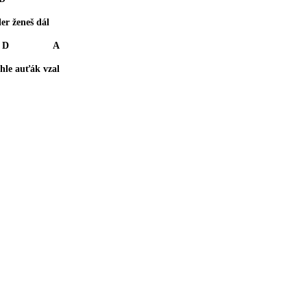
er ženeš dál
 A
le auťák vzal