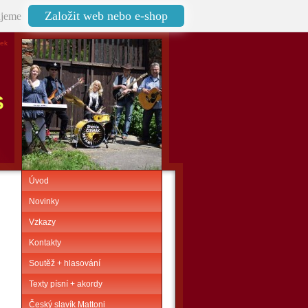
Založit web nebo e-shop
jeme
nek
S
Úvod
Novinky
Vzkazy
Kontakty
Soutěž + hlasování
Texty písní + akordy
Český slavík Mattoni