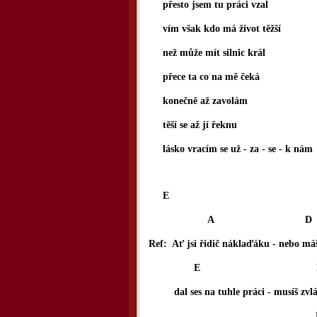
přesto jsem tu práci vzal
vím však kdo má život těžší
než může mít silnic král
přece ta co na mě čeká
konečně až zavolám
těší se až jí řeknu
lásko vracím se už - za - se - k nám
E
A D
Ref: Ať jsi řidič náklaďáku - nebo má
E D
dal ses na tuhle práci - musíš zvlád