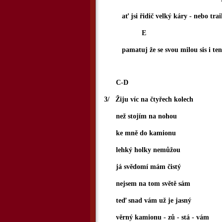
ať jsi řidič velký káry - nebo trail
E D
pamatuj že se svou milou sis i tenh
C-D
3/ Žiju víc na čtyřech kolech
než stojím na nohou
ke mně do kamionu
lehký holky nemůžou
já svědomí mám čistý
nejsem na tom světě sám
teď snad vám už je jasný
věrný kamionu - zů - stá - vám